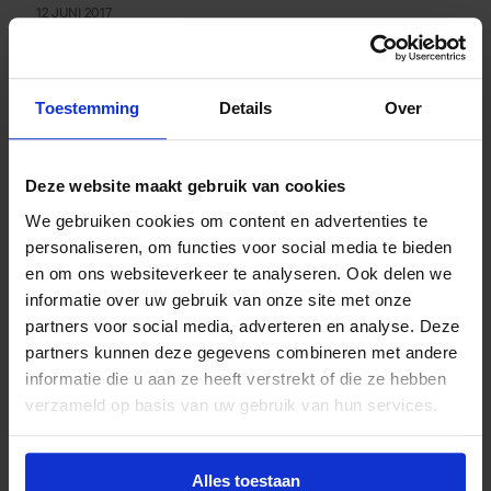
12 JUNI 2017
Autoriteit Persoonsgegevens beantwoordt
vragen over AVG
Toestemming
Details
Over
Deze website maakt gebruik van cookies
29 MAART 2017
We gebruiken cookies om content en advertenties te
Eerste Kamer akkoord met minimumloon
personaliseren, om functies voor social media te bieden
bij overeenkomst van opdracht
en om ons websiteverkeer te analyseren. Ook delen we
informatie over uw gebruik van onze site met onze
partners voor social media, adverteren en analyse. Deze
partners kunnen deze gegevens combineren met andere
informatie die u aan ze heeft verstrekt of die ze hebben
20 JULI 2016
verzameld op basis van uw gebruik van hun services.
Modelovereenkomsten freelance auteurs
en redactiemedewerkers
Alles toestaan