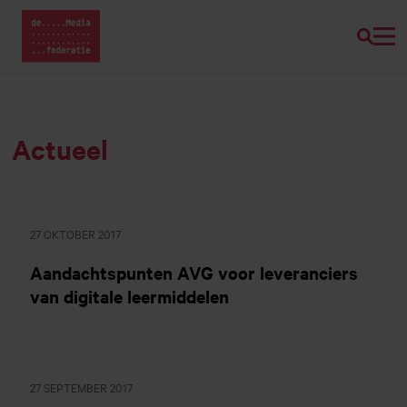
Zoeke
Home van Mediafederatie
Naar
hoofdinhoud
Actueel
27 OKTOBER 2017
Aandachtspunten AVG voor leveranciers
van digitale leermiddelen
27 SEPTEMBER 2017