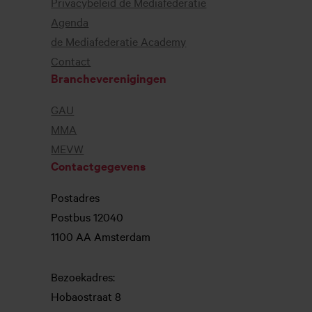
Privacybeleid de Mediafederatie
Agenda
de Mediafederatie Academy
Contact
Brancheverenigingen
GAU
MMA
MEVW
Contactgegevens
Postadres
Postbus 12040
1100 AA Amsterdam
Bezoekadres:
Hobaostraat 8