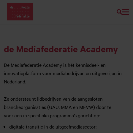
Zoeke
Home van Mediafederatie
Naar
hoofdinhoud
de Mediafederatie Academy
De Mediafederatie Academy is hét kennisdeel- en
innovatieplatform voor mediabedrijven en uitgeverijen in
Nederland.
Ze ondersteunt lidbedrijven van de aangesloten
brancheorganisaties (GAU, MMA en MEVW) door te
voorzien in specifieke programma’s gericht op:
digitale transitie in de uitgeefmediasector;