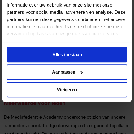
informatie over uw gebruik van onze site met onze
partners voor social media, adverteren en analyse. Deze
partners kunnen deze gegevens combineren met andere
Voor vragen kun je contact opnemen met:
informatie die u aan ze heeft verstrekt of die ze hebben
verzameld op basis van uw gebruik van hun services.
Marie-Louise Kok (programmamanager)
via
m.kok@mediafederatie.nl
of 06 – 83 21 79 45
Alles toestaan
of met Wendy Woelders (programmamanager)
via
w.woelders@mediafederatie.nl
of 06 – 82 94 78 46
Aanpassen
of met Marlou Gerrits (projectmedewerker)
via
m.gerrits@mediafederatie.nl
Weigeren
Meerwaarde voor leden
De Mediafederatie Academy onderscheidt zich van andere
aanbieders doordat uitgeefervaringen heel gericht bij elkaar
worden gebracht. De interactie tussen de deelnemers levert