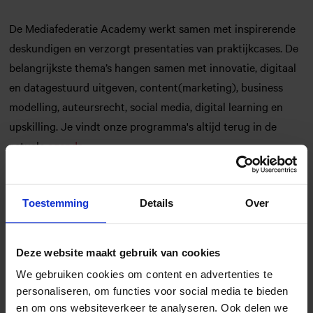
De Mediafederatie Academy werkt samen met inspirerende
deskundigen en verzorgt presentaties van praktijkcases. De
belangrijkste thema’s hangen samen met innovatie, digitaal
en datagestuurd uitgeven, content(marketing), business
modelling, auteursrecht, social media, digital learning en
upskilling. Je vindt onze programma's altijd terug in de
actuele
agenda
.
Je kunt
onze activiteiten ook volgen via onze Linkedin
Toestemming
Details
Over
bedrijfspagina.
Het team van de Academy
Deze website maakt gebruik van cookies
We gebruiken cookies om content en advertenties te
personaliseren, om functies voor social media te bieden
en om ons websiteverkeer te analyseren. Ook delen we