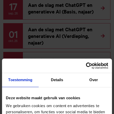
17
Aan de slag met ChatGPT en
generatieve AI (Basis, najaar)
sep. 26
Aan de slag met ChatGPT en
01
generatieve AI (Verdieping,
okt. 26
najaar)
29
Video's maken voor social
media
okt. 26
Toestemming
Details
Over
05
AI voor werkprocessen
(najaar)
nov. 26
Deze website maakt gebruik van cookies
We gebruiken cookies om content en advertenties te
personaliseren, om functies voor social media te bieden
Ontbijtsessie: The Power of