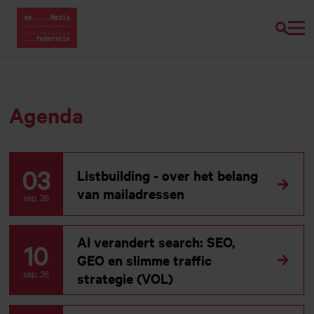
Zoeke
Home van Mediafederatie
Naar
hoofdinhoud
Agenda
03
Listbuilding - over het belang
van mailadressen
sep. 26
AI verandert search: SEO,
10
GEO en slimme traffic
sep. 26
strategie (VOL)