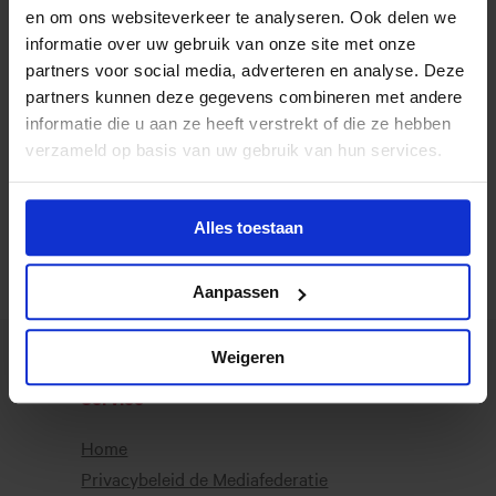
10
en om ons websiteverkeer te analyseren. Ook delen we
PR
nov. 26
informatie over uw gebruik van onze site met onze
partners voor social media, adverteren en analyse. Deze
partners kunnen deze gegevens combineren met andere
19
Business modelling
informatie die u aan ze heeft verstrekt of die ze hebben
nov. 26
verzameld op basis van uw gebruik van hun services.
Meer agendapunten laden
Alles toestaan
Aanpassen
Weigeren
Service
Home
Privacybeleid de Mediafederatie