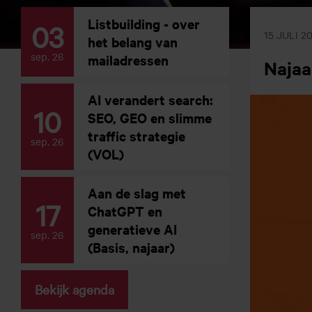
Listbuilding - over
03
15 JULI 2
het belang van
sep. 26
mailadressen
Naja
AI verandert search:
10
SEO, GEO en slimme
traffic strategie
sep. 26
(VOL)
Aan de slag met
17
ChatGPT en
generatieve AI
sep. 26
(Basis, najaar)
Bekijk agenda