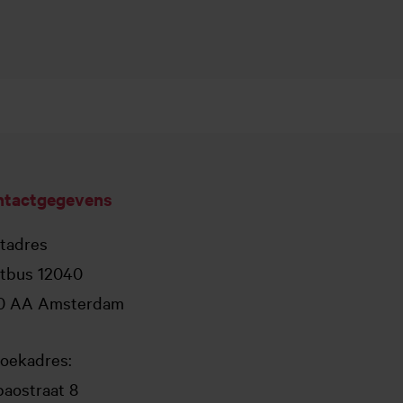
ntactgegevens
tadres
tbus 12040
0 AA Amsterdam
oekadres:
aostraat 8