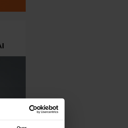
AI
Over