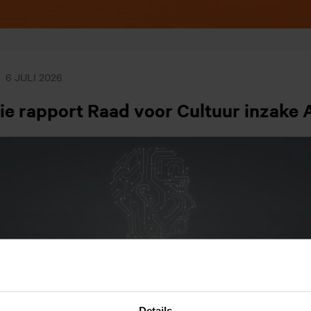
6 JULI 2026
ie rapport Raad voor Cultuur inzake 
Details