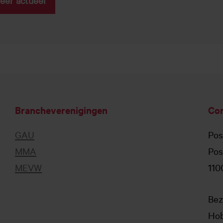
Brancheverenigingen
Co
GAU
Pos
MMA
Pos
MEVW
110
Bez
Hob