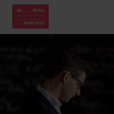
Home van Media
Naar
hoofdinhoud