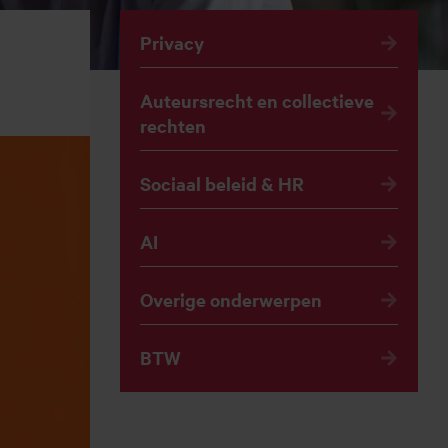
Privacy
Auteursrecht en collectieve
rechten
Sociaal beleid & HR
AI
Overige onderwerpen
BTW