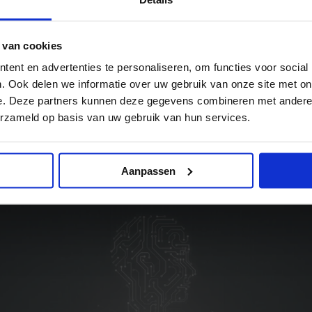
 van cookies
ent en advertenties te personaliseren, om functies voor social
. Ook delen we informatie over uw gebruik van onze site met on
e. Deze partners kunnen deze gegevens combineren met andere i
erzameld op basis van uw gebruik van hun services.
2 JULI 2026
mt met vrijwillige gedragscode voor
Aanpassen
en sommige door AI gegenereerde co