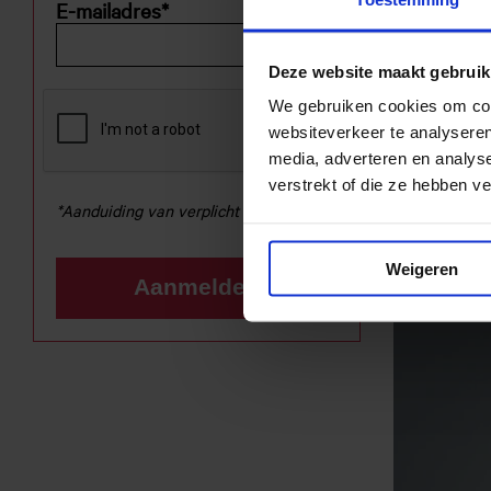
E-mailadres
*
Deze website maakt gebruik
We gebruiken cookies om cont
websiteverkeer te analyseren
media, adverteren en analys
verstrekt of die ze hebben v
NIEUWS
*Aanduiding van verplicht veld.
EC ko
Weigeren
label
Aanmelden