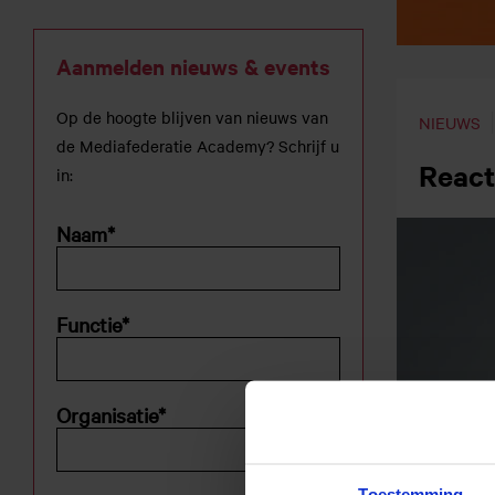
Aanmelden nieuws & events
Op de hoogte blijven van nieuws van
NIEUWS
de Mediafederatie Academy? Schrijf u
React
in:
Naam
*
Functie
*
Organisatie
*
Toestemming