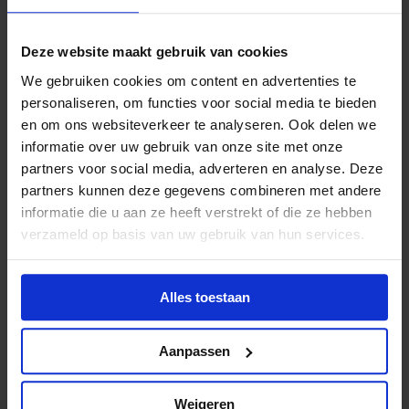
Marmer BV, Uitgeverij
Deze website maakt gebruik van cookies
Maven Publishing
We gebruiken cookies om content en advertenties te
Meander Uitgeverij BV
personaliseren, om functies voor social media te bieden
en om ons websiteverkeer te analyseren. Ook delen we
Vier Windstreken, De
informatie over uw gebruik van onze site met onze
partners voor social media, adverteren en analyse. Deze
Mediahuis Nederland BV
partners kunnen deze gegevens combineren met andere
MEIS & MAAS
informatie die u aan ze heeft verstrekt of die ze hebben
verzameld op basis van uw gebruik van hun services.
Mercis Publishing BV
Meridiaan Uitgevers BV
Alles toestaan
Misset Uitgeverij BV
Aanpassen
Mo’Media BV
MUS, Uitgeverij
Weigeren