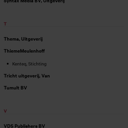
Syntax Media BV, Uitgeverij
T
Thema, Uitgeverij
ThiemeMeulenhoff
Kenteq, Stichting
Tricht uitgeverij, Van
Tumult BV
V
VDS Publishers BV