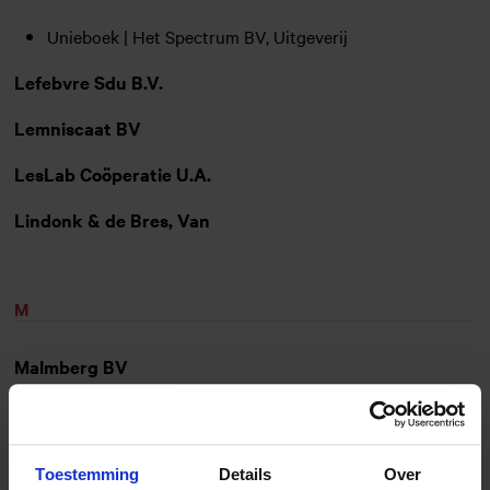
Unieboek | Het Spectrum BV, Uitgeverij
Lefebvre Sdu B.V.
Lemniscaat BV
LesLab Coöperatie U.A.
Lindonk & de Bres, Van
M
Malmberg BV
Bureau ICE
Essener BV, Uitgeverij
Toestemming
Details
Over