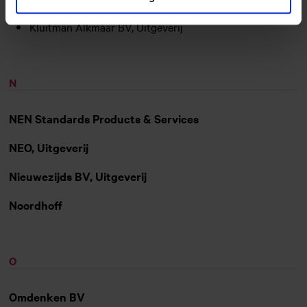
Kluitman Alkmaar BV, Uitgeverij
N
NEN Standards Products & Services
NEO, Uitgeverij
Nieuwezijds BV, Uitgeverij
Noordhoff
O
Omdenken BV