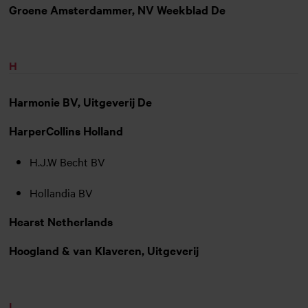
Groene Amsterdammer, NV Weekblad De
H
Harmonie BV, Uitgeverij De
HarperCollins Holland
H.J.W Becht BV
Hollandia BV
Hearst Netherlands
Hoogland & van Klaveren, Uitgeverij
I