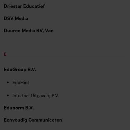
Driestar Educatief
DSV Media
Duuren Media BV, Van
E
EduGroup B.V.
EduHint
Intertaal Uitgeverij B.V.
Edunorm B.V.
Eenvoudig Communiceren