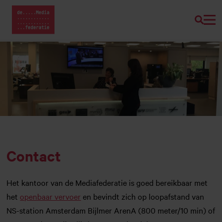
Zoeke
Home van Mediafederatie
Naar
hoofdinhoud
Contact
Het kantoor van de Mediafederatie is goed bereikbaar met
het
openbaar vervoer
en bevindt zich op loopafstand van
NS-station Amsterdam Bijlmer ArenA (800 meter/10 min) of