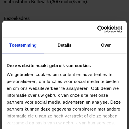
metrostation Bullewijk (300 meter/5 min).
Bezoekadres:
Hobaostraat 8
1101 CZ Amsterdam
Toestemming
Details
Over
Postadres:
Postbus 12040
Deze website maakt gebruik van cookies
1100 AA Amsterdam
We gebruiken cookies om content en advertenties te
personaliseren, om functies voor social media te bieden
Telefoon: 020 430 91 50
en om ons websiteverkeer te analyseren. Ook delen we
E-mail:
info@mediafederatie.nl
informatie over uw gebruik van onze site met onze
partners voor social media, adverteren en analyse. Deze
partners kunnen deze gegevens combineren met andere
informatie die u aan ze heeft verstrekt of die ze hebben
verzameld op basis van uw gebruik van hun services.