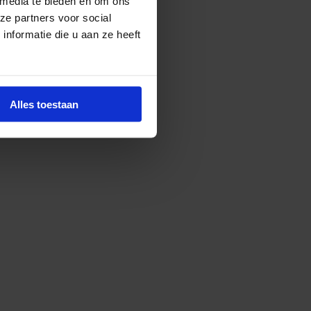
 media te bieden en om ons
ze partners voor social
nformatie die u aan ze heeft
Alles toestaan