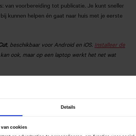
s: van voorbereiding tot publicatie. Je kunt sneller
bij kunnen helpen én gaat naar huis met je eerste
Cut
, beschikbaar voor Android en iOS.
Installeer de
n kan ook, maar op een laptop werkt het net wat
Details
 van cookies