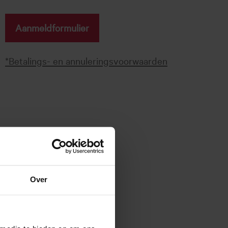
Aanmeldformulier
*Betalings- en annuleringsvoorwaarden
Over