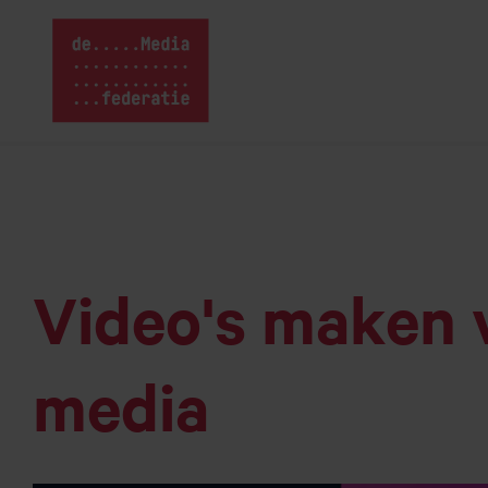
Home van Media
Naar
hoofdinhoud
Video's maken v
media