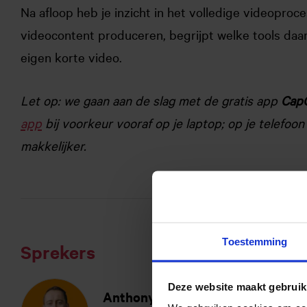
Na afloop heb je inzicht in het volledige videoproce
videocontent produceren, begrijpt welke tools daar
eigen korte video.
Let op: we gaan aan de slag met de gratis app
Cap
app
bij voorkeur vooraf op je laptop; op je telefoo
makkelijker.
Toestemming
Sprekers
Deze website maakt gebruik
Anthony Clifford