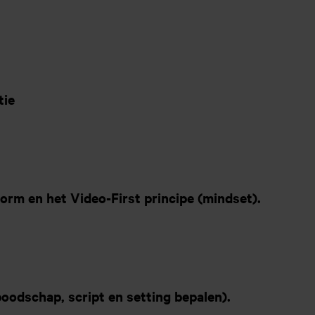
tie
form en het Video-First principe (mindset).
boodschap, script en setting bepalen).