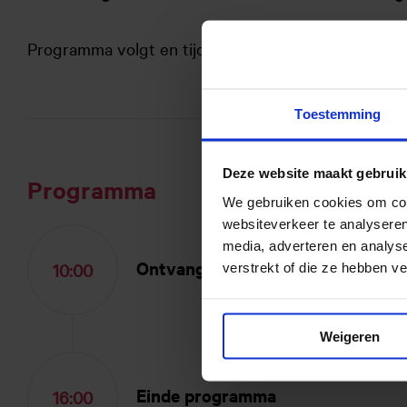
Programma volgt en tijden zijn onder voorbehoud v
Toestemming
Deze website maakt gebruik
Programma
We gebruiken cookies om cont
websiteverkeer te analyseren
media, adverteren en analys
Ontvangst en deelnemersregistra
10:00
verstrekt of die ze hebben v
Weigeren
Einde programma
16:00