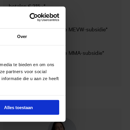
betalen € 215,-*
Kosten MEVW-leden
ontvangen een volledige MEVW-subsidie*
Over
Kosten MMA-leden
ontvangen een volledige MMA-subsidie*
 media te bieden en om ons
Kosten niet-leden
ze partners voor social
€ 630,-*
nformatie die u aan ze heeft
Contactpersoon
Alles toestaan