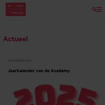
Zoeke
Home van Mediafederatie
Naar
hoofdinhoud
Actueel
5 DECEMBER 2024
Jaarkalender van de Academy