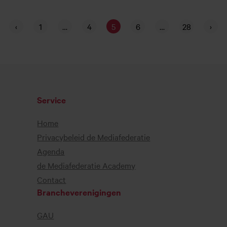
‹
1
…
4
5
6
…
28
›
Service
Home
Privacybeleid de Mediafederatie
Agenda
de Mediafederatie Academy
Contact
Brancheverenigingen
GAU