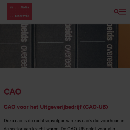
Zoeke
Home van Mediafederatie
Naar
hoofdinhoud
CAO
CAO voor het Uitgeverijbedrijf (CAO-UB)
Deze cao is de rechtsopvolger van zes cao’s die voorheen in
de sector van kracht waren. De CAO-UB geldt voor alle