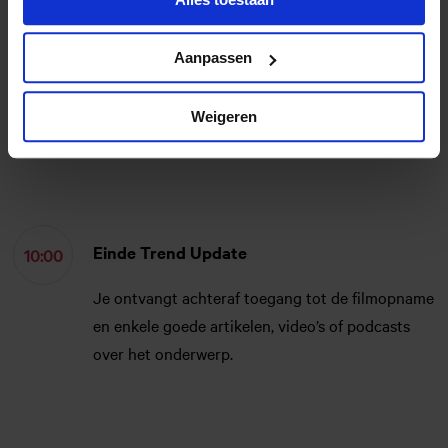
Aanpassen
Optioneel: Q&A
09:30
Heb je nog vragen? Blijf nog even online en stel
Weigeren
ze aan onze expert.
Einde Trend Update
10:00
Je ontvangt achteraf toegang tot de filmopname
en enkele goede artikelen, video’s of podcasts
over het onderwerp.