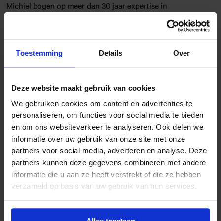
Michiel bogen op meer dan 30 jaar expertise in
gesprekstraining, waarvan de laatste 15 jaar via digitale
simulaties. Zijn academische achtergrond, met verscheidene
publicaties over emotionele intelligentie, conflicthantering
Toestemming
Details
Over
en leren, legde de basis voor het ontstaan van
DialogueTrainer vanuit de Universiteit Utrecht.
Deze website maakt gebruik van cookies
We gebruiken cookies om content en advertenties te
personaliseren, om functies voor social media te bieden
en om ons websiteverkeer te analyseren. Ook delen we
informatie over uw gebruik van onze site met onze
Programma
partners voor social media, adverteren en analyse. Deze
partners kunnen deze gegevens combineren met andere
informatie die u aan ze heeft verstrekt of die ze hebben
Trend Update
09:30
verzameld op basis van uw gebruik van hun services.
De pres
entatie van Michiel Hulsbergen.
Alles toestaan