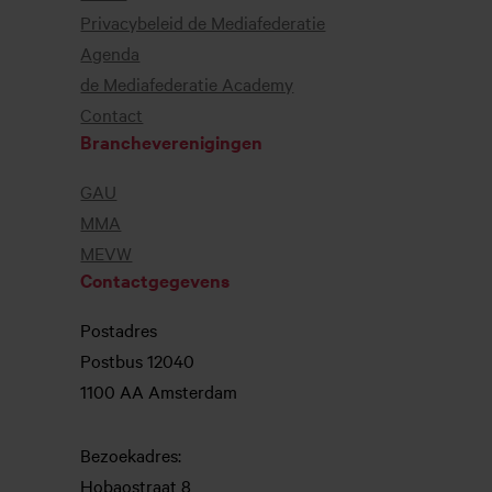
Privacybeleid de Mediafederatie
Agenda
de Mediafederatie Academy
Contact
Brancheverenigingen
GAU
MMA
MEVW
Contactgegevens
Postadres
Postbus 12040
1100 AA Amsterdam
Bezoekadres:
Hobaostraat 8