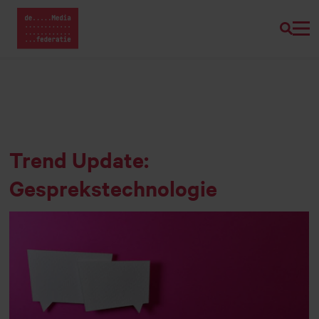
Zoeke
Home van Mediafederatie
Naar
hoofdinhoud
Trend Update:
Gesprekstechnologie