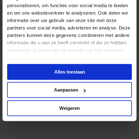
personaliseren, om functies voor social media te bieden
en om ons websiteverkeer te analyseren. Ook delen we
informatie over uw gebruik van onze site met onze
Optioneel: Q&A
09:30
partners voor social media, adverteren en analyse. Deze
partners kunnen deze gegevens combineren met andere
Heb je nog vragen? Blijf nog even online en stel
informatie die u aan ze heeft verstrekt of die ze hebben
ze aan onze expert.
verzameld op basis van uw gebruik van hun services.
Alles toestaan
Einde Trend Update
10:00
Aanpassen
Je ontvangt achteraf toegang tot de filmopname
en enkele goede artikelen, video’s of podcasts
Weigeren
over het onderwerp.