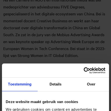
medeoprichter van adviesbureau FIVE Degrees,
gespecialiseerd in het digitale ecosysteem van China. Bei is
momenteel docent Creative Business en werkt aan haar
doctoraat over digitale transformatie in China en Global
South. Ze zat in de jury van de Mobius Advertising Awards
en was keynote speaker op Advertising Week Europe en de
European Women in Tech Conference. Bei staat in de 2023-
lijst van Strong Women in IT Global Edition.
Toestemming
Details
Over
Programma
Deze website maakt gebruik van cookies
Trend Update
09:00
We gebruiken cookies om content en advertenties te