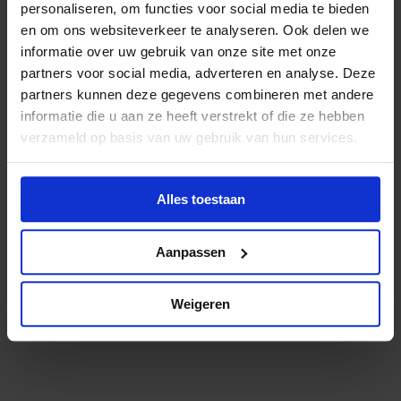
personaliseren, om functies voor social media te bieden
en om ons websiteverkeer te analyseren. Ook delen we
informatie over uw gebruik van onze site met onze
Optioneel: Q&A
09:30
partners voor social media, adverteren en analyse. Deze
partners kunnen deze gegevens combineren met andere
Heb je nog vragen? Blijf nog even online en stel
informatie die u aan ze heeft verstrekt of die ze hebben
ze aan onze expert.
verzameld op basis van uw gebruik van hun services.
Alles toestaan
Einde Tech Update
10:00
Aanpassen
Je ontvangt achteraf toegang tot de filmopname
en Matt’s selectie van beste artikelen, video’s of
Weigeren
podcasts over het onderwerp.