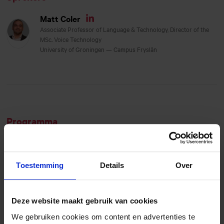
Matt Coler
Linkedin
Associate Professor of Language & Technology, Director of the
MSc. Voice Technology
University of Groningen — Campus Fryslân
Programma
Tech Update
09:00
Toestemming
Details
Over
Matt duidt actueel onderzoek naar
spraaktechnologie voor jou als media- en
uitgeefprofessional. Hij laat tevens demo’s zien.
Deze website maakt gebruik van cookies
We gebruiken cookies om content en advertenties te