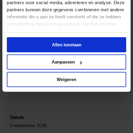
partners voor social media, adverteren en analyse. Deze
Online 'inloop'
09:00
partners kunnen deze gegevens combineren met andere
informatie die u aan ze heeft verstrekt of die ze hebben
verzameld op basis van uw gebruik van hun services.
Training Listbuilding, over het belang van
09:15
mailadressen (met tussendoor korte
Alles toestaan
pauzes)
Aanpassen
Einde sessie
12:00
Weigeren
Datum
3 september 2026