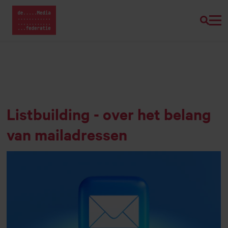
Zoeke
Home van Mediafederatie
Naar
hoofdinhoud
Listbuilding - over het belang
van mailadressen