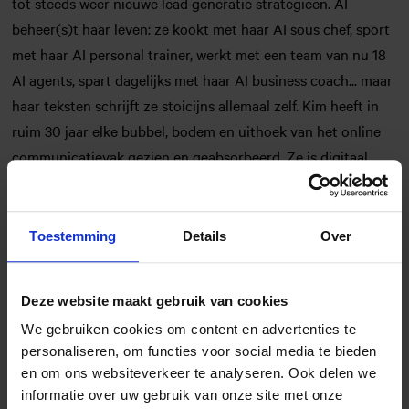
tot steeds weer nieuwe lead generatie strategieen. AI
beheer(s)t haar leven: ze kookt met haar AI sous chef, sport
met haar AI personal trainer, werkt met een team van nu 18
AI agents, spart dagelijks met haar AI business coach... maar
haar teksten schrijft ze stoicijns allemaal zelf. Kim heeft in
ruim 30 jaar elke bubbel, bodem en uithoek van het online
communicatievak gezien en geabsorbeerd. Ze is digitaal
volwassen geworden bij ilse media en werkt samen met
klanten als VT Wonen, Fiat Nederland, DTG.nl. Linda.
Magazine, Frankwatching en het Rode Kruis.
Toestemming
Details
Over
Deze website maakt gebruik van cookies
We gebruiken cookies om content en advertenties te
personaliseren, om functies voor social media te bieden
Programma
en om ons websiteverkeer te analyseren. Ook delen we
informatie over uw gebruik van onze site met onze