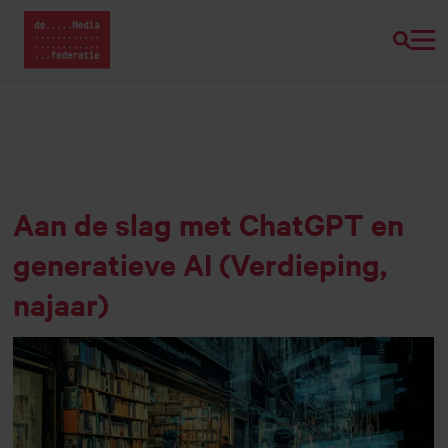
Zoeke
Home van Mediafederatie
Naar
hoofdinhoud
Aan de slag met ChatGPT en
generatieve AI (Verdieping,
najaar)