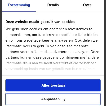
Ontvangst en deelnemersregistratie
Toestemming
Details
Over
10:00
Deze website maakt gebruik van cookies
Deel 1 training (mmet pauze tussendoor)
10:15
We gebruiken cookies om content en advertenties te
personaliseren, om functies voor social media te bieden
en om ons websiteverkeer te analyseren. Ook delen we
informatie over uw gebruik van onze site met onze
Lunch
partners voor social media, adverteren en analyse. Deze
12:30
partners kunnen deze gegevens combineren met andere
informatie die u aan ze heeft verstrekt of die ze hebben
verzameld op basis van uw gebruik van hun services.
Deel 2 training (mmet pauze tussendoor)
13:15
Alles toestaan
Einde programma
Aanpassen
16:00