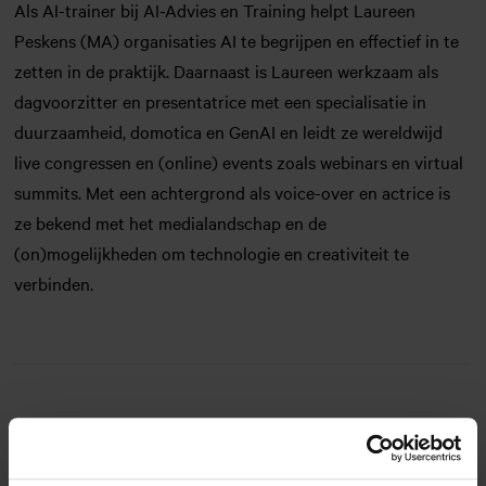
Als AI-trainer bij AI-Advies en Training helpt Laureen
Peskens (MA) organisaties AI te begrijpen en effectief in te
zetten in de praktijk. Daarnaast is Laureen werkzaam als
dagvoorzitter en presentatrice met een specialisatie in
duurzaamheid, domotica en GenAI en leidt ze wereldwijd
live congressen en (online) events zoals webinars en virtual
summits. Met een achtergrond als voice-over en actrice is
ze bekend met het medialandschap en de
(on)mogelijkheden om technologie en creativiteit te
verbinden.
Programma