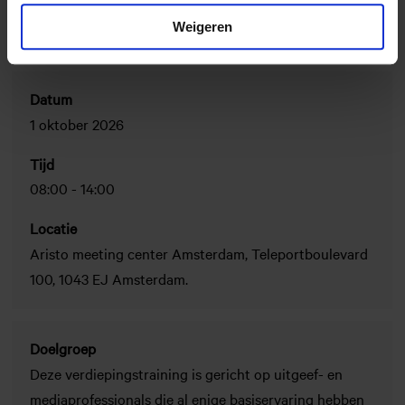
Weigeren
Datum
1 oktober 2026
Tijd
08:00
-
14:00
Locatie
Aristo meeting center Amsterdam, Teleportboulevard
100, 1043 EJ Amsterdam.
Doelgroep
Deze verdiepingstraining is gericht op uitgeef- en
mediaprofessionals die al enige basiservaring hebben