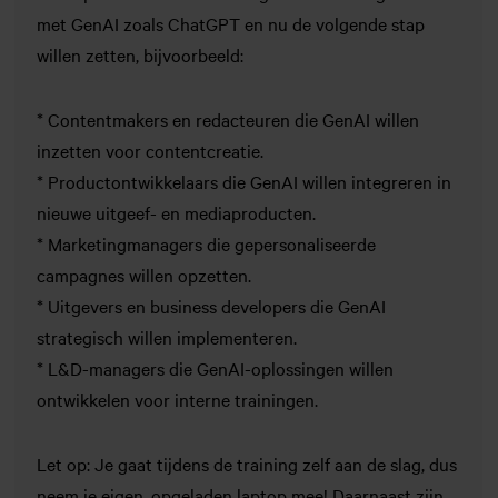
met GenAI zoals ChatGPT en nu de volgende stap
willen zetten, bijvoorbeeld:
* Contentmakers en redacteuren die GenAI willen
inzetten voor contentcreatie.
* Productontwikkelaars die GenAI willen integreren in
nieuwe uitgeef- en mediaproducten.
* Marketingmanagers die gepersonaliseerde
campagnes willen opzetten.
* Uitgevers en business developers die GenAI
strategisch willen implementeren.
* L&D-managers die GenAI-oplossingen willen
ontwikkelen voor interne trainingen.
Let op: Je gaat tijdens de training zelf aan de slag, dus
neem je eigen,
opgeladen laptop
mee! Daarnaast zijn