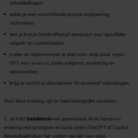
ontwikkelingen;
oefen je met verschillende prompt engineering
technieken;
leer je hoe je GenAI effectief aanstuurt voor specifieke
uitgeef- en contenttaken;
creëer en implementeer je stap-voor-stap jouw eigen
GPT voor jouw rol, zoals redigeren, marketing en
samenvatten;
krijg je inzicht in alternatieve “AI-powered” oplossingen.
Voor deze training zijn er twee belangrijke vereisten:
1. Je hebt
basiskennis
van generatieve AI en hands-on
ervaring met prompten en tools zoals ChatGPT of Copilot.
Bijvoorbeeld door het volgen van één van onze