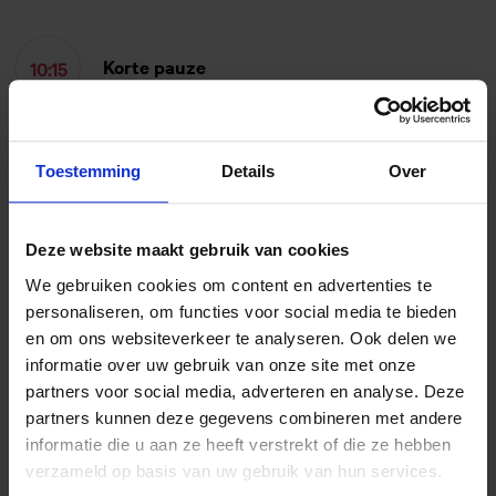
Korte pauze
10:15
Toestemming
Details
Over
Auteursrecht, update nieuwste
10:30
ontwikkelingen, door Martijn David
Martijn gaat in op een aantal uitspraken van
Deze website maakt gebruik van cookies
rechters en andere nieuwe ontwikkelingen in het
We gebruiken cookies om content en advertenties te
auteursrecht en aanverwante gebieden zoals de
personaliseren, om functies voor social media te bieden
en om ons websiteverkeer te analyseren. Ook delen we
nieuwe toegankelijkheidwetgeving voor e-books
informatie over uw gebruik van onze site met onze
en websites en juridische (Europese)
partners voor social media, adverteren en analyse. Deze
ontwikkelingen inzake AI.
partners kunnen deze gegevens combineren met andere
informatie die u aan ze heeft verstrekt of die ze hebben
verzameld op basis van uw gebruik van hun services.