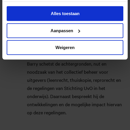
Korte pauze
11:00
Alles toestaan
Aanpassen
Het bonte landschap van collectieve
11:15
regelingen en de impact van de digitale
Weigeren
versnelling, door Barry Pijnacker
Barry schetst de achtergronden, nut en
noodzaak van het collectief beheer voor
uitgevers (leenrecht, thuiskopie, reprorecht en
de regelingen van Stichting UvO in het
onderwijs). Daarnaast bespreekt hij de
ontwikkelingen en de mogelijke impact hiervan
op deze regelingen.