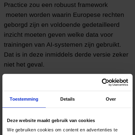
Practice zou een robuust framework
moeten worden waarin Europese rechten
geborgd zijn en voldoende gedetailleerd
inzicht moeten geven welke data voor
trainingen van AI-systemen zijn gebruikt.
Dat is in deze inmiddels derde versie zeker
niet het geval.
Een zeer brede groep vertegenwoordigers van
rechthebbenden uit de gehele creatieve industrie,
waaronder FEP en EMMA/ENPA heeft zich in
deze open
Toestemming
Details
Over
brief
uitgesproken tegen dit voorstel.
Deze website maakt gebruik van cookies
In het voorstel staat bijvoorbeeld dat AI-bedrijven
We gebruiken cookies om content en advertenties te
‘reasonable efforts’ moeten doen om te voldoen aan