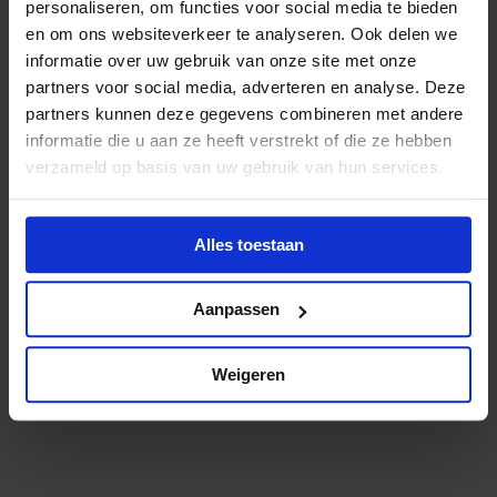
personaliseren, om functies voor social media te bieden
Europese wetgeving.
en om ons websiteverkeer te analyseren. Ook delen we
informatie over uw gebruik van onze site met onze
partners voor social media, adverteren en analyse. Deze
Ook de opt-out wetgeving wordt beperkt tot robot.txt
partners kunnen deze gegevens combineren met andere
terwijl o.a. de Europese richtlijn uit 2019 (waarin de zgn.
informatie die u aan ze heeft verstrekt of die ze hebben
TDM-exceptie is opgenomen) veel meer ruimte schept voor
verzameld op basis van uw gebruik van hun services.
opt-out. Dat toegang tot bestanden rechtmatig moet zijn
(dus geen illegale content) wordt ook afgezwakt.
Alles toestaan
Deze coalitie heeft liever geen Code of Practice dan deze.
Aanpassen
Het is aan de Europese Commissie en de lidstaten om nu in
te grijpen en deze Code of Practice geen praktijk te laten
Weigeren
worden. Dat is de inzet van velen in de creatieve industrie.