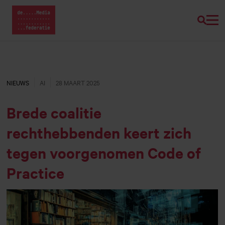
Zoeke
Home van Mediafederatie
Naar
hoofdinhoud
NIEUWS
AI
28 MAART 2025
Brede coalitie
rechthebbenden keert zich
tegen voorgenomen Code of
Practice