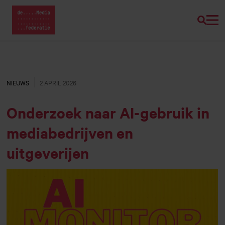
Zoeke
Home van Mediafederatie
Naar
hoofdinhoud
NIEUWS
2 APRIL 2026
Onderzoek naar AI-gebruik in
mediabedrijven en
uitgeverijen