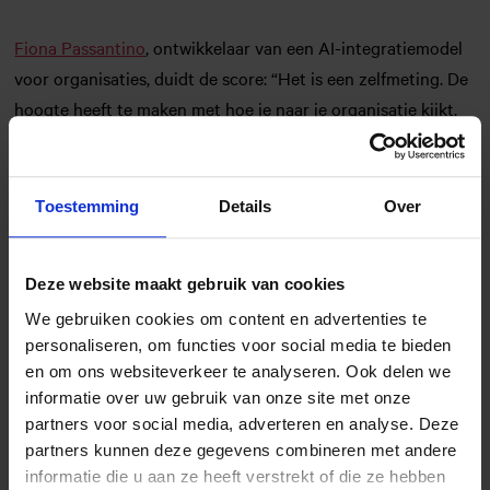
Fiona Passantino
, ontwikkelaar van een AI-integratiemodel
voor organisaties, duidt de score: “Het is een zelfmeting. De
hoogte heeft te maken met hoe je naar je organisatie kijkt.
Wat ‘goed’ is, hangt af van je referentiekader. De score van
6,4 sluit aan bij de praktijk waarin veel organisaties nu
zitten: in beweging, AI wordt al breed gebruikt, maar men
Toestemming
Details
Over
zoekt nog naar structuur en organisatorische verankering
blijft duidelijk achter.”
Deze website maakt gebruik van cookies
We gebruiken cookies om content en advertenties te
Respondenten noemen als belangrijke aandachtspunten
personaliseren, om functies voor social media te bieden
auteursrecht en intellectueel eigendom, betrouwbaarheid
en om ons websiteverkeer te analyseren. Ook delen we
van AI-output, privacy en databeveiliging en het
informatie over uw gebruik van onze site met onze
kennisniveau binnen organisaties. Ook transparantie over de
partners voor social media, adverteren en analyse. Deze
menselijke bijdrage en het ontbreken van heldere afspraken
partners kunnen deze gegevens combineren met andere
rond het gebruik van AI worden genoemd.
informatie die u aan ze heeft verstrekt of die ze hebben