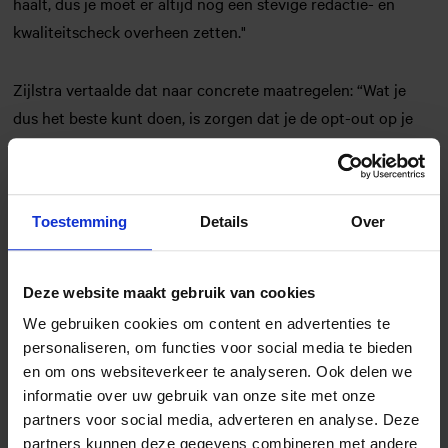
haalt, dus je moet er altijd nog een stevige redactie- en
kwaliteitscheck overheen zetten."
Zijlstra vertaalde dat naar concrete maatregelen: “Wat je
dus het beste kunt doen, is zorgen dat je de opt-out op je
website en in gedrukte media op orde hebt. Gewoon zorgen
dat je een policy hebt.” En voor boekenuitgevers specifiek:
“Als je boeken uitgeeft, zorg dat het in het colofon staat.”
Toestemming
Details
Over
Deze website maakt gebruik van cookies
We gebruiken cookies om content en advertenties te
personaliseren, om functies voor social media te bieden
en om ons websiteverkeer te analyseren. Ook delen we
informatie over uw gebruik van onze site met onze
partners voor social media, adverteren en analyse. Deze
partners kunnen deze gegevens combineren met andere